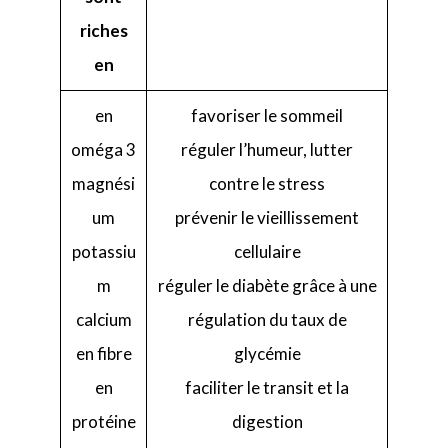
riches
en
en
favoriser le sommeil
oméga 3
réguler l’humeur, lutter
magnési
contre le stress
um
prévenir le vieillissement
potassiu
cellulaire
m
réguler le diabète grâce à une
calcium
régulation du taux de
en fibre
glycémie
en
faciliter le transit et la
protéine
digestion