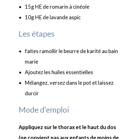
15g HE de romarin à cinéole
10g HE de lavande aspic
Les étapes
faites ramollir le beurre de karité au bain
marie
Ajoutez les huiles essentielles
Mélangez, versez dans le pot et laissez
durcir
Mode d’emploi
Appliquez sur le thorax
et le haut du dos
(ne convient pas aux enfants
de moins de