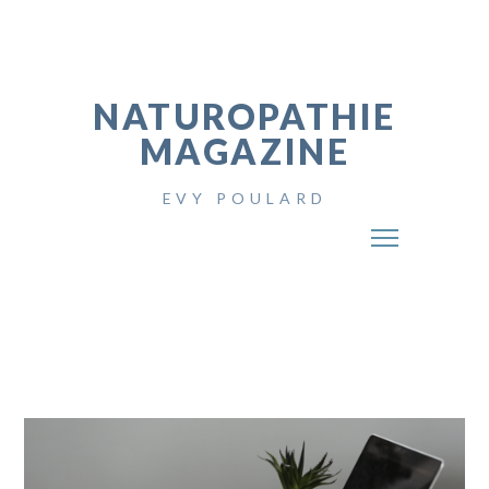
NATUROPATHIE
MAGAZINE
EVY POULARD