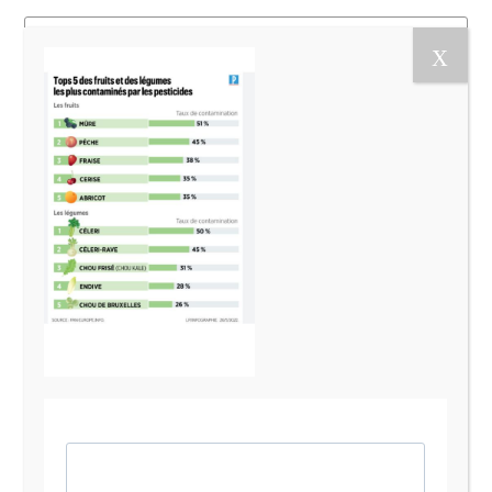
Le Magazine Naturo
Je suis Evy, Naturopathe spécialisée dans
l’accompagnement des femmes en préménopause et
ménopause