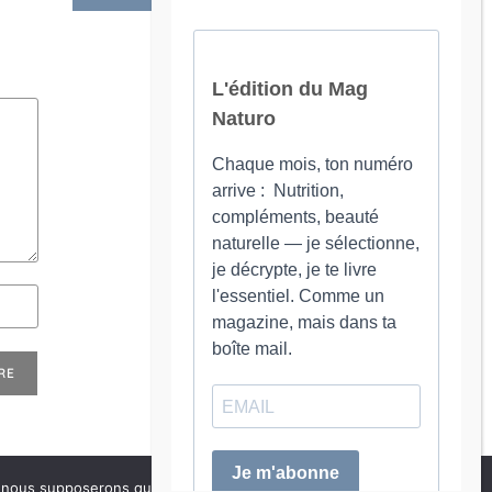
e, nous supposerons que vous en êtes satisfait.
OK