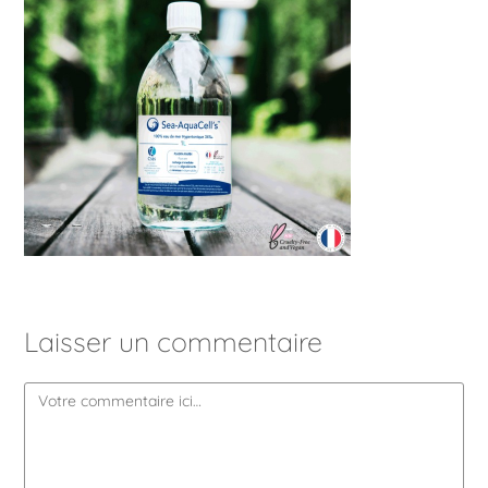
Laisser un commentaire