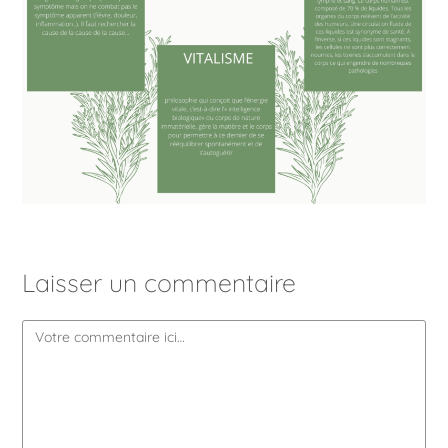
Laisser un commentaire