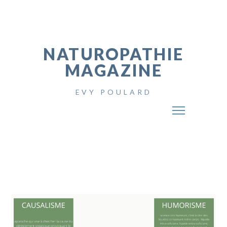
NATUROPATHIE
MAGAZINE
EVY POULARD