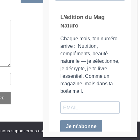
e, nous supposerons que vous en êtes satisfait.
OK
Politique de confidentialité
Liens
Mentions Légales