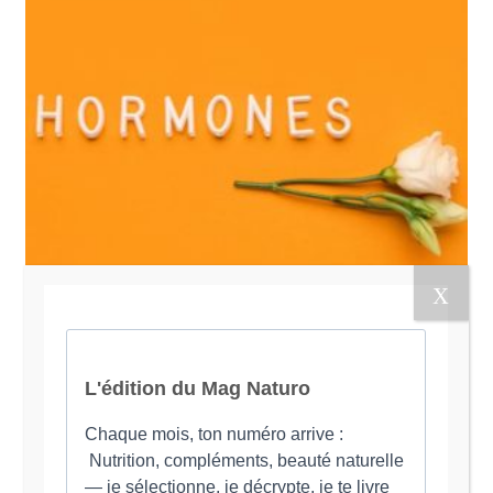
L’hyperoestrogénie :
comment booster la
progestérone ?
Rétablir l'équilibre hormonal