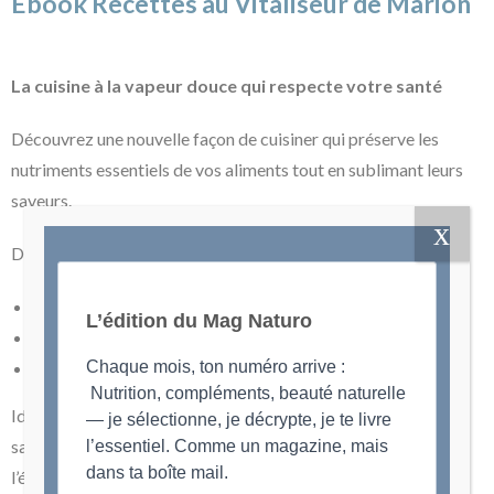
Ebook Recettes au Vitaliseur de Marion
La cuisine à la vapeur douce qui respecte votre santé
Découvrez une nouvelle façon de cuisiner qui préserve les
nutriments essentiels de vos aliments tout en sublimant leurs
saveurs.
Dans cet ebook, vous trouverez :
Des recettes faciles et rapides au Vitaliseur
L’édition du Mag Naturo
Des plats riches en vitamines et minéraux
Le mode d’emploi du vitaliseur
Chaque mois, ton numéro arrive :
Nutrition, compléments, beauté naturelle
Idéal si vous souhaitez : Adopter une alimentation plus saine
— je sélectionne, je décrypte, je te livre
sans frustration, Améliorer votre digestion, Retrouver de
l’essentiel. Comme un magazine, mais
dans ta boîte mail.
l’énergie