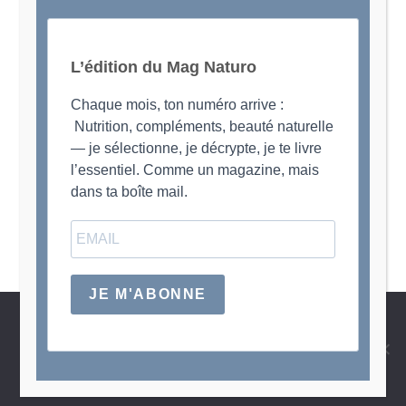
L’édition du Mag Naturo
Chaque mois, ton numéro arrive :
Nutrition, compléments, beauté naturelle
— je sélectionne, je décrypte, je te livre
l’essentiel. Comme un magazine, mais
dans ta boîte mail.
JE M'ABONNE
Nous utilisons des cookies pour vous garantir la meilleure
expérience sur notre site web. Si vous continuez à utiliser ce
site, nous supposerons que vous en êtes satisfait.
Des questions ? prendre RDV ?
Politique de confidentialité
Liens
Mentions Légales
OK
COPYRIGHT EVY POULARD