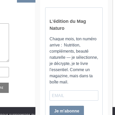
e, nous supposerons que vous en êtes satisfait.
OK