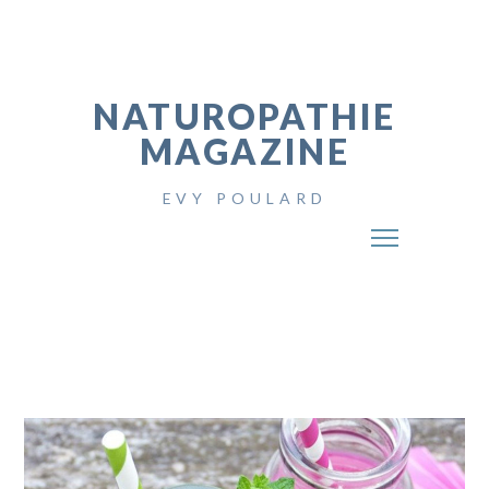
NATUROPATHIE
MAGAZINE
EVY POULARD