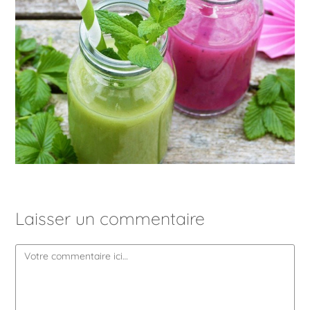
Laisser un commentaire