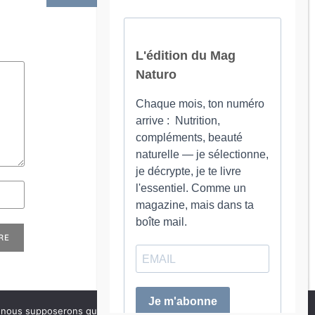
e, nous supposerons que vous en êtes satisfait.
OK